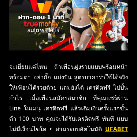
จะเยี่ยมแค่ไหน ถ้าเพื่อนฝูงรวยแบบพร้อมหน้า
พร้อมตา อย่ากั๊ก แบ่งปัน สูตรบาคาร่าใช้ได้จริง
ให้เพื่อนได้รวยด้วย แถมยังได้ เครดิตฟรี ไปปั้น
กำไร เมื่อเพื่อนสมัครสมาชิก ที่คุณแชร์ผ่าน
Line ในเมนู เครดิตฟรี แล้วเติมเงินครั้งแรกขั้น
ต่ำ 100 บาท คุณจะได้รับเครดิตฟรี ทันที แบบ
ไม่มีเงื่อนไขใด ๆ ผ่านระบบอัตโนมัติ
UFABET