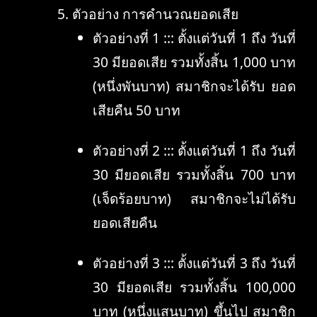
ตัวอย่าง การคำนวณยอดเสีย
ตัวอย่างที่ 1 ::: ตั้งแต่วันที่ 1 ถึง วันที่
30 มียอดเสีย รวมทั้งสิ้น 1,000 บาท
(หนึ่งพันบาท) สมาชิกจะได้รับ ยอด
เสียคืน 50 บาท
ตัวอย่างที่ 2 ::: ตั้งแต่วันที่ 1 ถึง วันที่
30 มียอดเสีย รวมทั้งสิ้น 700 บาท
(เจ็ดร้อยบาท) สมาชิกจะไม่ได้รับ
ยอดเสียคืน
ตัวอย่างที่ 3 ::: ตั้งแต่วันที่ 3 ถึง วันที่
30 มียอดเสีย รวมทั้งสิ้น 100,000
บาท (หนึ่งแสนบาท) ขึ้นไป สมาชิก