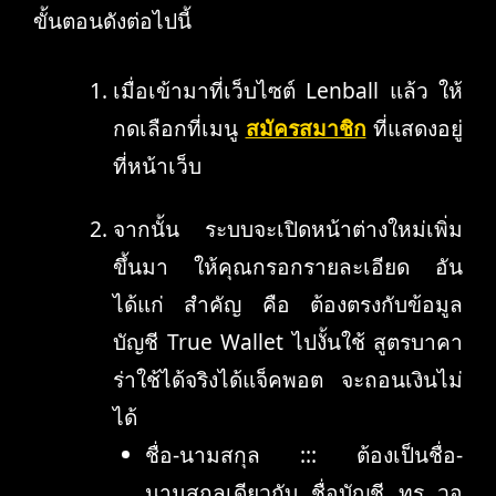
ขั้นตอนดังต่อไปนี้
เมื่อเข้ามาที่เว็บไซต์ Lenball แล้ว ให้
กดเลือกที่เมนู
สมัครสมาชิก
ที่แสดงอยู่
ที่หน้าเว็บ
จากนั้น ระบบจะเปิดหน้าต่างใหม่เพิ่ม
ขึ้นมา ให้คุณกรอกรายละเอียด อัน
ได้แก่ สำคัญ คือ ต้องตรงกับข้อมูล
บัญชี True Wallet ไปงั้นใช้ สูตรบาคา
ร่าใช้ได้จริงได้แจ็คพอต จะถอนเงินไม่
ได้
ชื่อ-นามสกุล ::: ต้องเป็นชื่อ-
นามสกุลเดียวกับ ชื่อบัญชี ทรู วอ