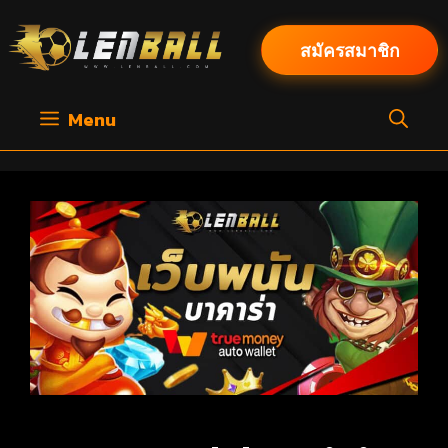
Skip
สมัครสมาชิก
to
content
Menu