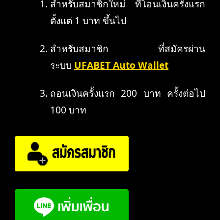
สำหรับสมาชิกใหม่ ที่โอนเงินครั้งแรก
ตั้งแต่ 1 บาท ขึ้นไป
สำหรับสมาชิก ที่สมัครผ่าน
ระบบ
UFABET Auto Wallet
ถอนเงินครั้งแรก 200 บาท ครั้งต่อไป
100 บาท