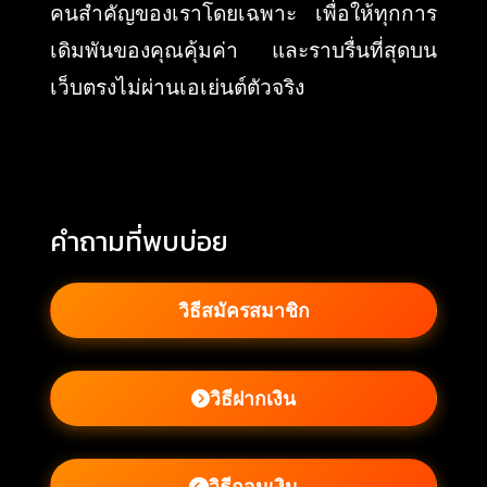
คนสำคัญของเราโดยเฉพาะ เพื่อให้ทุกการ
เดิมพันของคุณคุ้มค่า และราบรื่นที่สุดบน
เว็บตรงไม่ผ่านเอเย่นต์ตัวจริง
คำถามที่พบบ่อย
วิธีสมัครสมาชิก
วิธีฝากเงิน
วิธีถอนเงิน