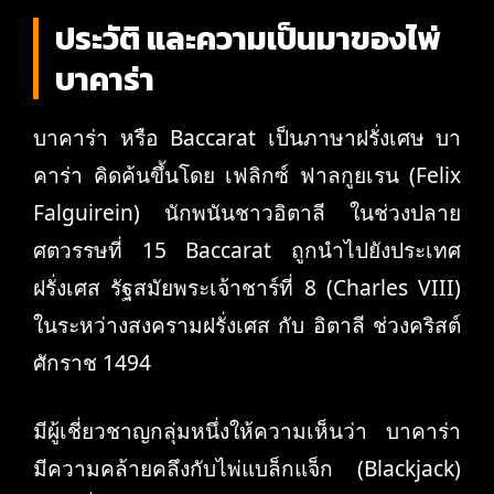
ประวัติ และความเป็นมาของไพ่
บาคาร่า
บาคาร่า หรือ Baccarat เป็นภาษาฝรั่งเศษ บา
คาร่า คิดค้นขึ้นโดย เฟลิกซ์ ฟาลกูยเรน (Felix
Falguirein) นักพนันชาวอิตาลี ในช่วงปลาย
ศตวรรษที่ 15 Baccarat ถูกนำไปยังประเทศ
ฝรั่งเศส รัฐสมัยพระเจ้าชาร์ที่ 8 (Charles VIII)
ในระหว่างสงครามฝรั่งเศส กับ อิตาลี ช่วงคริสต์
ศักราช 1494
มีผู้เชี่ยวชาญกลุ่มหนึ่งให้ความเห็นว่า บาคาร่า
มีความคล้ายคลึงกับไพ่แบล็กแจ็ก (Blackjack)