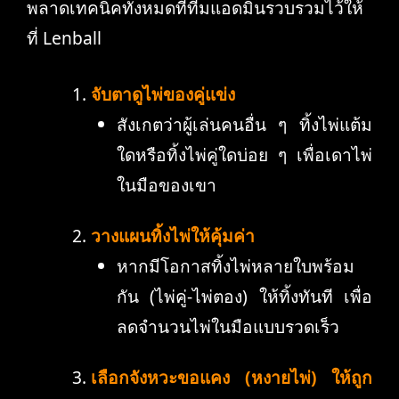
พลาดเทคนิคทั้งหมดที่ทีมแอดมินรวบรวมไว้ให้
ที่ Lenball
จับตาดูไพ่ของคู่แข่ง
สังเกตว่าผู้เล่นคนอื่น ๆ ทิ้งไพ่แต้ม
ใดหรือทิ้งไพ่คู่ใดบ่อย ๆ เพื่อเดาไพ่
ในมือของเขา
วางแผนทิ้งไพ่ให้คุ้มค่า
หากมีโอกาสทิ้งไพ่หลายใบพร้อม
กัน (ไพ่คู่-ไพ่ตอง) ให้ทิ้งทันที เพื่อ
ลดจำนวนไพ่ในมือแบบรวดเร็ว
เลือกจังหวะขอแคง (หงายไพ่) ให้ถูก