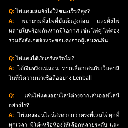
Q:
ไพ่แคงเล่นยังไงให้ชนะเร็วที่สุด?
A:
พยายามทิ้งไพ่ที่มีแต้มสูงก่อน และทิ้งไพ่
หลายใบพร้อมกันหากมีโอกาส เช่น ไพ่คู่-ไพ่ตอง
รวมถึงสังเกตจังหวะขอแคงจากผู้เล่นคนอื่น
Q:
ไพ่แคงได้เงินจริงหรือไม่?
A:
ได้เงินจริงแน่นอน หากเลือกเล่นกับเว็บคาสิ
โนที่มีความน่าเชื่อถืออย่าง Lenball
Q:
เล่นไพ่แคงออนไลน์ต่างจากเล่นออฟไลน์
อย่างไร?
A:
ไพ่แคงออนไลน์สะดวกกว่าตรงที่เล่นได้ทุกที่
ทุกเวลา มีโต๊ะหรือห้องให้เลือกหลายระดับ และ