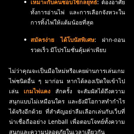
เหมาะกับคนชอบใช้กลยุทธ์
: ต้องอาศัย
ทั้งการอ่านไพ่ และการเลือกจังหวะใน
การทิ้งไพ่ให้แต้มน้อยที่สุด
สมัครง่าย ได้โบนัสพิเศษ
: ฝาก-ถอน
รวดเร็ว มีโปรโมชั่นคุ้มค่าเพียบ
ไม่ว่าคุณจะเป็นมือใหม่หรือเคยผ่านการเล่นเกม
ไพ่ชนิดอื่น ๆ มาก่อน หากได้ลองเปิดใจเข้าไป
เล่น
เกมไพ่แคง
สักครั้ง จะสัมผัสได้ถึงความ
สนุกแบบไม่เหมือนใคร และยังมีโอกาสทำกำไร
ได้จริงอีกด้วย ที่สำคัญอย่าลืมเลือกเล่นกับเว็บที่
น่าเชื่อถืออย่าง Lenball เพื่อตอบโจทย์ทั้งความ
สนุกและความปลอดภัยในเวลาเดียวกัน