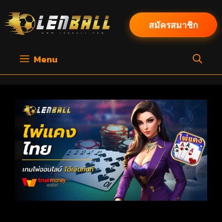
Skip
สมัครสมาชิก
to
content
Menu