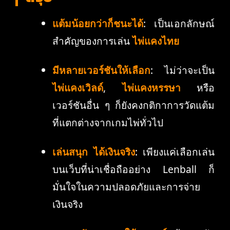
แต้มน้อยกว่าก็ชนะได้
: เป็นเอกลักษณ์
สำคัญของการเล่น
ไพ่แคงไทย
มีหลายเวอร์ชันให้เลือก
: ไม่ว่าจะเป็น
ไพ่แคงเวิลด์
,
ไพ่แคงหรรษา
หรือ
เวอร์ชันอื่น ๆ ก็ยังคงกติกาการวัดแต้ม
ที่แตกต่างจากเกมไพ่ทั่วไป
เล่นสนุก ได้เงินจริง
: เพียงแค่เลือกเล่น
บนเว็บที่น่าเชื่อถืออย่าง Lenball ก็
มั่นใจในความปลอดภัยและการจ่าย
เงินจริง