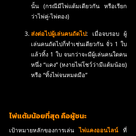
นั้น (กรณีมีไพ่แต้มเดียวกัน หรือเรียก
ว่าไพ่คู่-ไพ่ตอง)
ส่งต่อไปผู้เล่นคนถัดไป
: เมื่อจบรอบ ผู้
เล่นคนถัดไปก็ทำเช่นเดียวกัน จั่ว 1 ใบ
แล้วทิ้ง 1 ใบ จนกว่าจะมีผู้เล่นคนใดคน
หนึ่ง “แคง” (หงายไพ่โชว์ว่ามีแต้มน้อย)
หรือ “ทิ้งไพ่จนหมดมือ”
ไพ่แต้มน้อยที่สุด คือผู้ชนะ
เป้าหมายหลักของการเล่น
ไพ่แคงออนไลน์
ที่