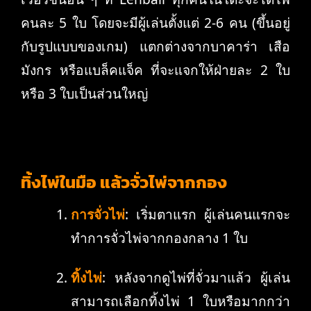
คนละ 5 ใบ โดยจะมีผู้เล่นตั้งแต่ 2-6 คน (ขึ้นอยู่
กับรูปแบบของเกม) แตกต่างจากบาคาร่า เสือ
มังกร หรือแบล็คแจ็ค ที่จะแจกให้ฝ่ายละ 2 ใบ
หรือ 3 ใบเป็นส่วนใหญ่
ทิ้งไพ่ในมือ แล้วจั่วไพ่จากกอง
การจั่วไพ่
: เริ่มตาแรก ผู้เล่นคนแรกจะ
ทำการจั่วไพ่จากกองกลาง 1 ใบ
ทิ้งไพ่
: หลังจากดูไพ่ที่จั่วมาแล้ว ผู้เล่น
สามารถเลือกทิ้งไพ่ 1 ใบหรือมากกว่า