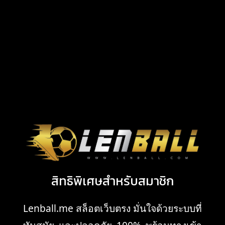
สิทธิพิเศษสำหรับสมาชิก
Lenball.me สล็อตเว็บตรง มั่นใจด้วยระบบที่