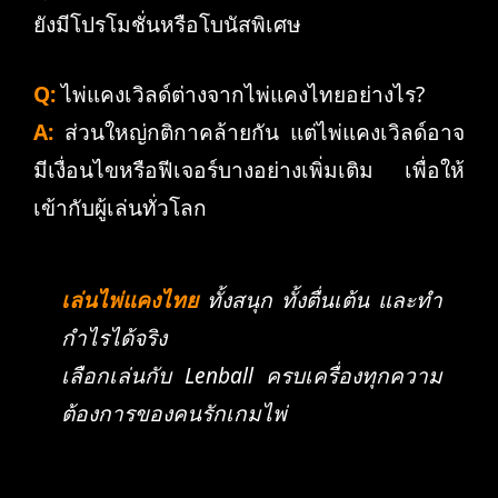
ยังมีโปรโมชั่นหรือโบนัสพิเศษ
Q:
ไพ่แคงเวิลด์ต่างจากไพ่แคงไทยอย่างไร?
A:
ส่วนใหญ่กติกาคล้ายกัน แต่ไพ่แคงเวิลด์อาจ
มีเงื่อนไขหรือฟีเจอร์บางอย่างเพิ่มเติม เพื่อให้
เข้ากับผู้เล่นทั่วโลก
เล่นไพ่แคงไทย
ทั้งสนุก ทั้งตื่นเต้น และทำ
กำไรได้จริง
เลือกเล่นกับ Lenball ครบเครื่องทุกความ
ต้องการของคนรักเกมไพ่