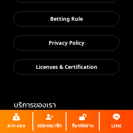
Betting Rule
Privacy Policy
Licenses & Certification
บริการของเรา
สล็อตออนไลน์
ฝาก-ถอน
สมัครสมาชิก
ลืมรหัสผ่าน
LINE