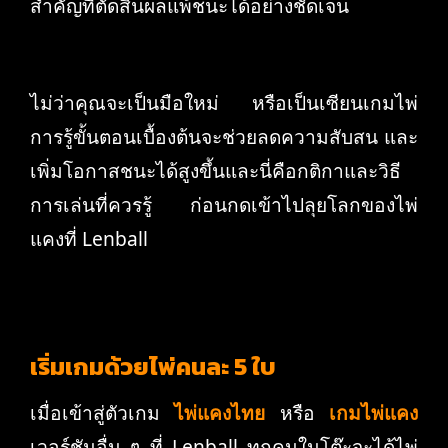
สำคัญที่ตัดสินผลแพ้ชนะได้อย่างชัดเจน
ไม่ว่าคุณจะเป็นมือใหม่ หรือเป็นเซียนเกมไพ่
การรู้ขั้นตอนเบื้องต้นจะช่วยลดความสับสน และ
เพิ่มโอกาสชนะได้สูงขึ้นและนี่คือกติกาและวิธี
การเล่นที่ควรรู้ ก่อนกดเข้าไปลุยโลกของไพ่
แคงที่ Lenball
เริ่มเกมด้วยไพ่คนละ 5 ใบ
เมื่อเข้าสู่ตัวเกม
ไพ่แคงไทย
หรือ
เกมไพ่แคง
เวอร์ชันอื่น ๆ ที่ Lenball ทุกคนในโต๊ะจะได้ไพ่