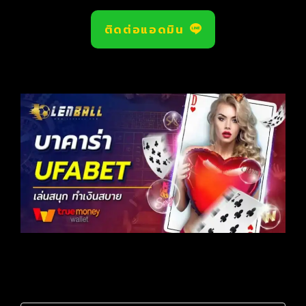
ติดต่อแอดมิน