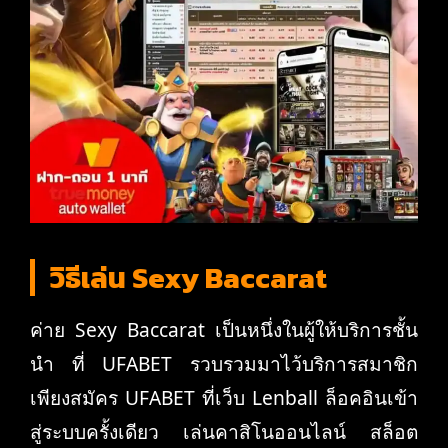
วิธีเล่น Sexy Baccarat
ค่าย Sexy Baccarat เป็นหนึ่งในผู้ให้บริการชั้น
นำ ที่ UFABET รวบรวมมาไว้บริการสมาชิก
เพียงสมัคร UFABET ที่เว็บ Lenball ล็อคอินเข้า
สู่ระบบครั้งเดียว เล่นคาสิโนออนไลน์ สล็อต