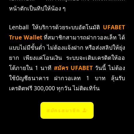
หน้าตักเป็นทิปให้น้อง ๆ
Lenball ให้บริการด้วยระบบอัตโนมัติ
UFABET
True Wallet
ที่สมาชิกสามารถฝากวอลเล็ท ได้
แบบไม่มีขั้นต่ำ ไม่ต้องแจ้งฝาก หรือส่งสลิปให้ยุ่ง
ยาก เพียงแค่โอนเงิน ระบบจะเติมเครดิตให้ออ
โต้ภายใน 1 นาที
สมัคร UFABET
วันนี้ ไม่ต้อง
ใช้บัญชีธนาคาร ฝากวอเลท 1 บาท ลุ้นรับ
เครดิตฟรี 300,000 ทุกวัน ไม่ติดเทิร์น
สมัครสมาชิก