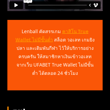
Lenball คัดสรรเกม
คาสิโน True
Wallet ไม่มีขั้นต่ำ
สล็อต วอเลท เกมยิง
ปลา และเดิมพันกีฬา ไว้ให้บริการอย่าง
ครบครัน ให้สมาชิกหาเงินเข้าวอเลท
จากเว็บ UFABET True Wallet ไม่มีขั้น
ต่ำ ได้ตลอด 24 ชั่วโมง