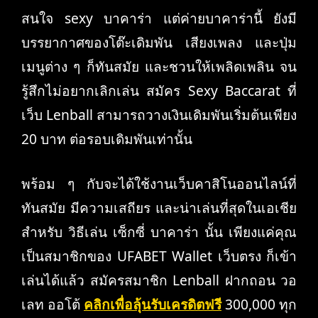
สนใจ sexy บาคาร่า แต่ค่ายบาคาร่านี้ ยังมี
บรรยากาศของโต๊ะเดิมพัน เสียงเพลง และปุ่ม
เมนูต่าง ๆ ก็ทันสมัย และชวนให้เพลิดเพลิน จน
รู้สึกไม่อยากเลิกเล่น สมัคร Sexy Baccarat ที่
เว็บ Lenball สามารถวางเงินเดิมพันเริ่มต้นเพียง
20 บาท ต่อรอบเดิมพันเท่านั้น
พร้อม ๆ กับจะได้ใช้งานเว็บคาสิโนออนไลน์ที่
ทันสมัย มีความเสถียร และน่าเล่นที่สุดในเอเชีย
สำหรับ วิธีเล่น เซ็กซี่ บาคาร่า นั้น เพียงแค่คุณ
เป็นสมาชิกของ UFABET Wallet เว็บตรง ก็เข้า
เล่นได้แล้ว สมัครสมาชิก Lenball ฝากถอน วอ
เลท ออโต้
คลิกเพื่อลุ้นรับเครดิตฟรี
300,000 ทุก