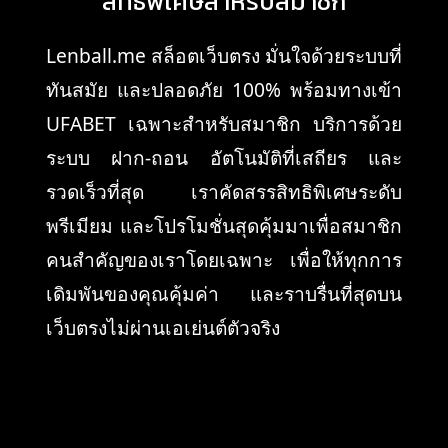
สิทธิพิเศษสำหรับสมาชิก
Lenball.me สล็อตเว็บตรง มั่นใจด้วยระบบที่
ทันสมัย และปลอดภัย 100% พร้อมทางเข้า
UFABET เฉพาะสำหรับสมาชิก บริการด้วย
ระบบ ฝาก-ถอน อัตโนมัติที่เสถียร และ
รวดเร็วที่สุด เราคัดสรรสิทธิพิเศษระดับ
พรีเมียม และโปรโมชั่นสุดคุ้มมาเพื่อสมาชิก
คนสำคัญของเราโดยเฉพาะ เพื่อให้ทุกการ
เดิมพันของคุณคุ้มค่า และราบรื่นที่สุดบน
เว็บตรงไม่ผ่านเอเย่นต์ตัวจริง