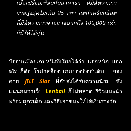
เมื่อเปรียบเทียบกับบาคาร่า ที่มีอัตราการ
จ่ายสูงสุดไม่เกิน 25 เท่า แต่สำหรับสล็อต
ที่มีอัตราการจ่ายอาจมากถึง 100,000 เท่า
ก็มีให้ได้ลุ้น
ปัจจุบันมีอยู่เกมหนึ่งที่เรียกได้ว่า แจกหนัก แจก
จริง ก็คือ โรม่าสล็อต เกมยอดฮิตอันดับ 1 ของ
ค่าย
JILI Slot
ที่กำลังได้รับความนิยม ซึ่ง
แน่นอนว่าเว็บ
Lenball
ก็ไม่พลาด รีวิวแนะนำ
พร้อมสูตรเด็ด และวิธีเอาชนะให้ได้เงินรางวัล