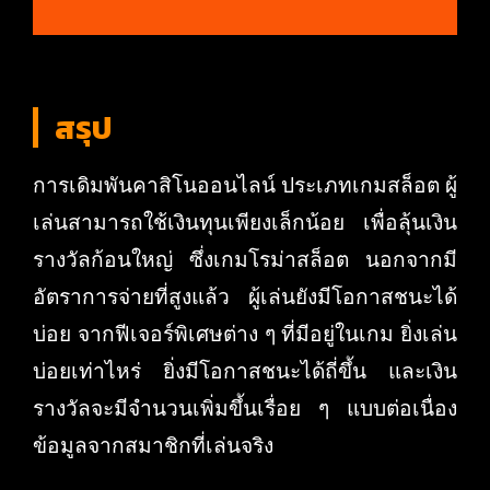
สรุป
การเดิมพันคาสิโนออนไลน์ ประเภทเกมสล็อต ผู้
เล่นสามารถใช้เงินทุนเพียงเล็กน้อย เพื่อลุ้นเงิน
รางวัลก้อนใหญ่ ซึ่งเกมโรม่าสล็อต นอกจากมี
อัตราการจ่ายที่สูงแล้ว ผู้เล่นยังมีโอกาสชนะได้
บ่อย จากฟีเจอร์พิเศษต่าง ๆ ที่มีอยู่ในเกม ยิ่งเล่น
บ่อยเท่าไหร่ ยิ่งมีโอกาสชนะได้ถี่ขึ้น และเงิน
รางวัลจะมีจำนวนเพิ่มขึ้นเรื่อย ๆ แบบต่อเนื่อง
ข้อมูลจากสมาชิกที่เล่นจริง