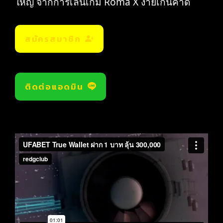
ใหญ่ จากการเล่นเกม Roma X ง่ายเกินคาด
สมัครสมาชิก
ติดต่อแอดมิน