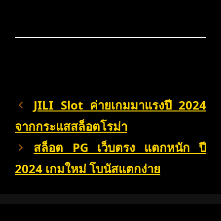
JILI Slot ค่ายเกมมาแรงปี 2024
จากกระแสสล็อตโรม่า
สล็อต PG เว็บตรง แตกหนัก ปี
2024 เกมใหม่ โบนัสแตกง่าย