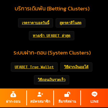
บริการเดิมพัน (Betting Clusters)
เรตราคาบอลวันนี้
สูตรคาสิโนสด
ทางเข้า UFABET ล่าสุด
ระบบฝาก-ถอน (System Clusters)
UFABET True Wallet
วิธีฝากเงินออโต้
วิธีถอนเงินรวดเร็ว
บทความน่าสนใจ (Guides)
ฝาก-ถอน
สมัครสมาชิก
ลืมรหัสผ่าน
LINE