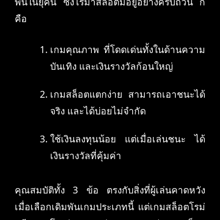
พันในยุคนี้ ซึ่งโรม่าสล็อตมีอยู่อย่างครบถ้วน ก็
คือ
เกมคุณภาพ ที่โดดเด่นทั้งในด้านความ
บันเทิง และเงินรางวัลก้อนใหญ่
เกมสล็อตแตกง่าย สามารถเอาชนะได้
จริง และได้บ่อยไม่จำกัด
ใช้เงินลงทุนน้อย แต่เมื่อเล่นชนะ ได้
เงินรางวัลที่คุ้มค่า
คุณสมบัติทั้ง 3 ข้อ ตรงกับสิ่งที่ผู้เล่นคาดหวัง
เมื่อเลือกเดิมพันเกมประเภทนี้ แต่เกมสล็อตโรม่