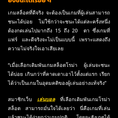
ยังชนะได้เรื่อย ๆ
เกมสล็อตที่ดีจริง จะต้องเป็นเกมที่ผู้เล่นสามารถ
ชนะได้บ่อย ไม่ใช้กว่าจะชนะได้แต่ละครั้งหนึ่ง
ต้องกดเล่นไปมากถึง 15 ถึง 20 ตา ซึ่งเกมที่
แฟร์ และดีจริงจะไม่เป็นแบบนี้ เพราะแสดงถึง
ความไม่จริงใจเอาเสียเลย
“เมื่อเลือกเดิมพันเกมสล็อตโรม่า ผู้เล่นจะชนะ
ได้บ่อย เกินกว่าที่คาดเดาเอาไว้ตั้งแต่แรก เรียก
ได้ว่าเป็นเกมในอุดมคติของผู้เล่นอย่างแท้จริง”
สมาชิกเว็บ
เล่นบอล
ที่เลือกเดิมพันเกมโรม่า
สล็อต สามารถมั่นใจได้เลยว่า นี่คือเกมที่เล่น
แล้วชนะได้ง่ายกว่าเกมปกติ โดยจะสังเกตได้