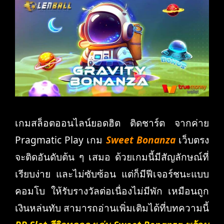
เกมสล็อตออนไลน์ยอดฮิต ติดชาร์ต จากค่าย
Pragmatic Play เกม
Sweet Bonanza
เว็บตรง
จะติดอันดับต้น ๆ เสมอ ด้วยเกมนี้มีสัญลักษณ์ที่
เรียบง่าย และไม่ซับซ้อน แต่ก็มีฟีเจอร์ชนะแบบ
คอมโบ ให้รับรางวัลต่อเนื่องไม่มีพัก เหมือนถูก
เงินหล่นทับ สามารถอ่านเพิ่มเติมได้ที่บทความนี้