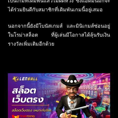
เป็นเกมที่เดิมพันแล้วไม่ผิดหวัง ซึ่งแอดมินมักจะ
ได้ร่วมยินดีกับสมาชิกที่เดิมพันเกมนี้อยู่เสมอ
นอกจากนี้ยังมีโบนัสเกมส์ และมินิเกมส์ซ่อนอยู่
ในโรม่าสล็อต ที่ผู้เล่นมีโอกาสได้ลุ้นรับเงิน
รางวัลเพิ่มเติมอีกด้วย