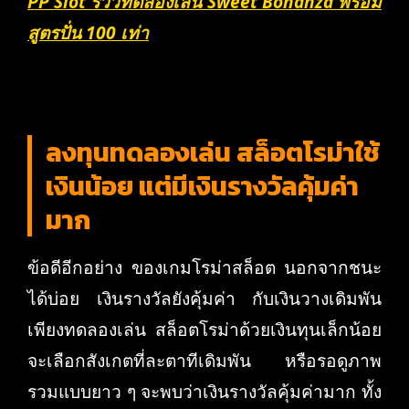
PP Slot รีวิวทดลองเล่น Sweet Bonanza พร้อม
สูตรปั่น 100 เท่า
ลงทุนทดลองเล่น สล็อตโรม่าใช้
เงินน้อย แต่มีเงินรางวัลคุ้มค่า
มาก
ข้อดีอีกอย่าง ของเกมโรม่าสล็อต นอกจากชนะ
ได้บ่อย เงินรางวัลยังคุ้มค่า กับเงินวางเดิมพัน
เพียงทดลองเล่น สล็อตโรม่าด้วยเงินทุนเล็กน้อย
จะเลือกสังเกตที่ละตาทีเดิมพัน หรือรอดูภาพ
รวมแบบยาว ๆ จะพบว่าเงินรางวัลคุ้มค่ามาก ทั้ง