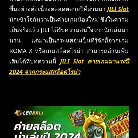
ขึ้นอย่างต่อเนื่องตลอดหลายปีที่ผ่านมา
JILI Slot
มักเข้าใจกันว่าเป็นค่ายเกมน้องใหม่ ซึ่งในความ
เป็นจริงแล้ว JILI ได้รับความสนใจจากนักเล่นมา
นาน แต่มาเป็นกระแสจนเป็นที่รู้จักก็จากเกม
ROMA X หรือเกมสล็อตโรม่า สามารถอ่านเพิ่ม
เติมได้ที่บทความนี้
JILI Slot ค่ายเกมมาแรงปี
2024 จากกระแสสล็อตโรม่า