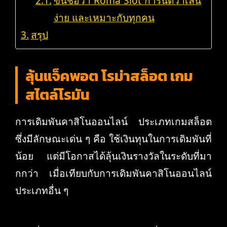
ขึ้นชื่อว่า Roma Slot การันตีว่าเล่น
ง่าย และเหมาะกับทุกคน
สรุป
ลุ้นแจ็คพอต โรม่าสล็อต เกม
สไตล์โรมัน
การเดิมพันคาสิโนออนไลน์ ประเภทเกมสล็อต
ซึ่งมีลักษณะเด่น ๆ คือ ใช้เงินทุนในการเดิมพันที่
น้อย แต่มีโอกาสได้ลุ้นเงินรางวัลในระดับที่มา
กกว่า เมื่อเทียบกับการเดิมพันคาสิโนออนไลน์
ประเภทอื่น ๆ