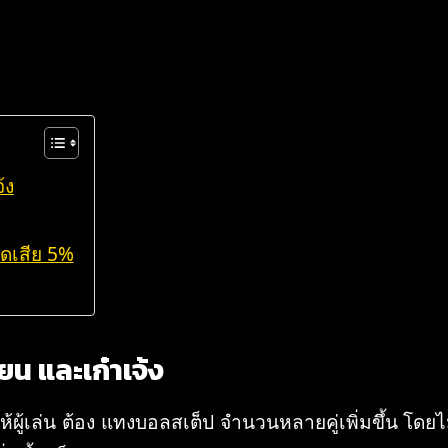
้ง
อดเสีย 5%
น และเก๋าเจ้ง
ห้ผู้เล่น ต้อง แทงบอลสเต็ป จำนวนหลายคู่เพิ่มขึ้น โดยไม่