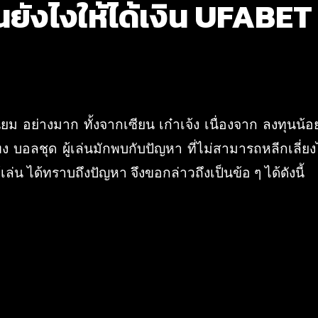
นยังไงให้ได้เงิน UFABE
ิยม อย่างมาก ทั้งจากเซียน เก๋าเจ้ง เนื่องจาก ลงทุ
 บอลชุด ผู้เล่นมักพบกับปัญหา ที่ไม่สามารถหลีกเลี่ยงไ
ผู้เล่น ได้ทราบถึงปัญหา จึงขอกล่าวถึงเป็นข้อ ๆ ได้ดังนี้