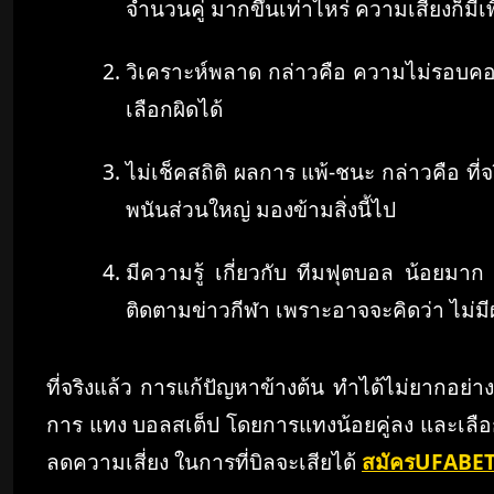
จำนวนคู่ มากขึ้นเท่าไหร่ ความเสี่ยงก็มีเพ
วิเคราะห์พลาด กล่าวคือ ความไม่รอบคอบ
เลือกผิดได้
ไม่เช็คสถิติ ผลการ แพ้-ชนะ กล่าวคือ ที่
พนันส่วนใหญ่ มองข้ามสิ่งนี้ไป
มีความรู้ เกี่ยวกับ ทีมฟุตบอล น้อยมา
ติดตามข่าวกีฬา เพราะอาจจะคิดว่า ไม่ม
ที่จริงแล้ว การแก้ปัญหาข้างต้น ทำได้ไม่ยากอย่าง
การ แทง บอลสเต็ป โดยการแทงน้อยคู่ลง และเลือกหาค
ลดความเสี่ยง ในการที่บิลจะเสียได้
สมัครUFABE