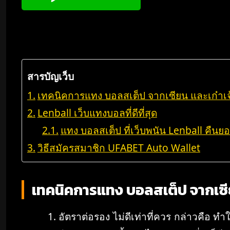
สารบัญเว็บ
เทคนิคการแทง บอลสเต็ป จากเซียน และเก๋าเจ
Lenball เว็บแทงบอลที่ดีที่สุด
แทง บอลสเต็ป ที่เว็บพนัน Lenball คืนย
วิธีสมัครสมาชิก UFABET Auto Wallet
เทคนิคการแทง บอลสเต็ป จากเซีย
อัตราต่อรอง ไม่ดีเท่าที่ควร กล่าวคือ ทําใ