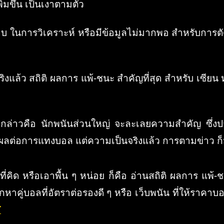
ิ่มขึ้น เป็นเงาตามตัว
 ในการวิเคราะห์ หรือมีข้อมูลไม่มากพอ สำหรับการตัดส
จริงแล้ว สถิติ ผลการ แพ้-ชนะ สำคัญที่สุด สำหรับ เซียน
ก กล่าวคือ นักพนันส่วนใหญ่ จะละเลยความสำคัญ ซึ่งป
ีผลต่อการแทงบอล แต่ความเป็นจริงแล้ว การตามข่าว ก
ที่คิด หรือเอาพื้น ๆ หน่อย ก็คือ อ่านสถิติ ผลการ แพ้
ู่บอลที่อัตราต่อรองดี ๆ หรือ เว็บพนัน ที่ให้ราคาบอล
T