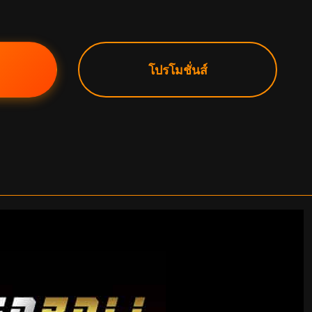
โปรโมชั่นส์