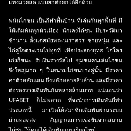
แทงมวยสด แบบยกต่อยกได้อีกด้วย
พนันไก่ชน เป็นกีฬาพื้นบ้าน ที่เล่นกันทุกพื้นที่ มี
ให้เดิมพันทุกหัวเมือง นักเลงไก่ชน มีประวัติมา
ช้านาน ตั้งแต่สมัยพระนเราศวร ชายหนุ่ม และ
ไก่คู่ใจตระเวนไปทุกที่ เพื่อประลองยุทธ ไก่ใคร
เก่งก็ชนะ รับเงินรางวัลไป ชุมชนคนเล่นไก่ชน
จึงใหญ่มาก ๆ ในสนามไก่ชนบางคู่นั้น มีราคา
ค่าตัวหลักแสน ถึงหลักหลายสิบล้าน และมีราคา
ต่อรองวางเดิมพันกันหลายล้านบาท แน่นอนว่า
UFABET ก็ไม่พลาด ที่จะนำการเดิมพันกีฬา
ประเภทนี้ มาเปิดให้สมาชิกเดิมพันผ่านระบบ
ถ่ายทอดสด สัญญาณการแข่งขันจากสนาม
ไก่ชน ให้คุณได้เดิมพันแบบเรียลไทม์