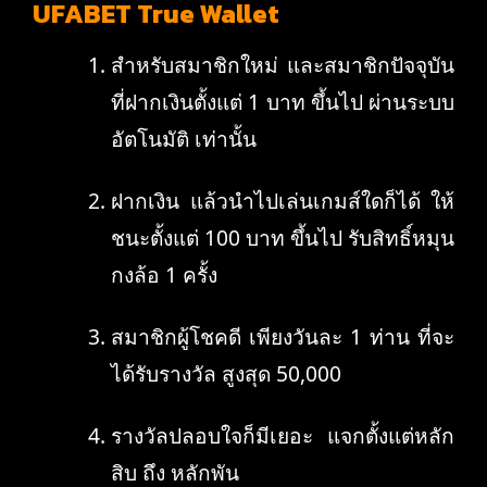
UFABET True Wallet
สำหรับสมาชิกใหม่ และสมาชิกปัจจุบัน
ที่ฝากเงินตั้งแต่ 1 บาท ขึ้นไป ผ่านระบบ
อัตโนมัติ เท่านั้น
ฝากเงิน แล้วนำไปเล่นเกมส์ใดก็ได้ ให้
ชนะตั้งแต่ 100 บาท ขึ้นไป รับสิทธิ์หมุน
กงล้อ 1 ครั้ง
สมาชิกผู้โชคดี เพียงวันละ 1 ท่าน ที่จะ
ได้รับรางวัล สูงสุด 50,000
รางวัลปลอบใจก็มีเยอะ แจกตั้งแต่หลัก
สิบ ถึง หลักพัน