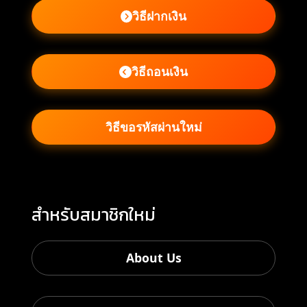
วิธีฝากเงิน
วิธีถอนเงิน
วิธีขอรหัสผ่านใหม่
สำหรับสมาชิกใหม่
About Us