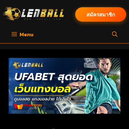
Skip
สมัครสมาชิก
to
content
Menu