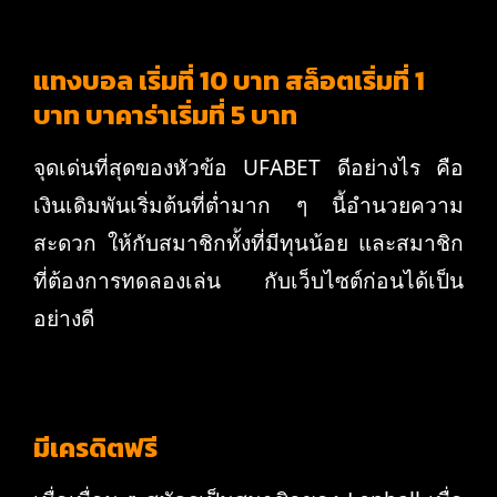
แทงบอล เริ่มที่ 10 บาท สล็อตเริ่มที่ 1
บาท บาคาร่าเริ่มที่ 5 บาท
จุดเด่นที่สุดของหัวข้อ UFABET ดีอย่างไร คือ
เงินเดิมพันเริ่มต้นที่ต่ำมาก ๆ นี้อำนวยความ
สะดวก ให้กับสมาชิกทั้งที่มีทุนน้อย และสมาชิก
ที่ต้องการทดลองเล่น กับเว็บไซต์ก่อนได้เป็น
อย่างดี
มีเครดิตฟรี