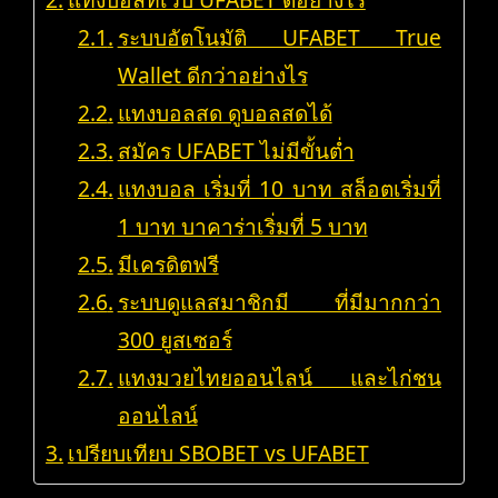
ระบบอัตโนมัติ UFABET True
Wallet ดีกว่าอย่างไร
แทงบอลสด ดูบอลสดได้
สมัคร UFABET ไม่มีขั้นต่ำ
แทงบอล เริ่มที่ 10 บาท สล็อตเริ่มที่
1 บาท บาคาร่าเริ่มที่ 5 บาท
มีเครดิตฟรี
ระบบดูแลสมาชิกมี ที่มีมากกว่า
300 ยูสเซอร์
แทงมวยไทยออนไลน์ และไก่ชน
ออนไลน์
เปรียบเทียบ SBOBET vs UFABET