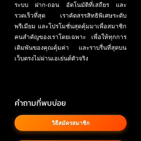
ระบบ ฝาก-ถอน อัตโนมัติที่เสถียร และ
รวดเร็วที่สุด เราคัดสรรสิทธิพิเศษระดับ
พรีเมียม และโปรโมชั่นสุดคุ้มมาเพื่อสมาชิก
คนสำคัญของเราโดยเฉพาะ เพื่อให้ทุกการ
เดิมพันของคุณคุ้มค่า และราบรื่นที่สุดบน
เว็บตรงไม่ผ่านเอเย่นต์ตัวจริง
คำถามที่พบบ่อย
วิธีสมัครสมาชิก