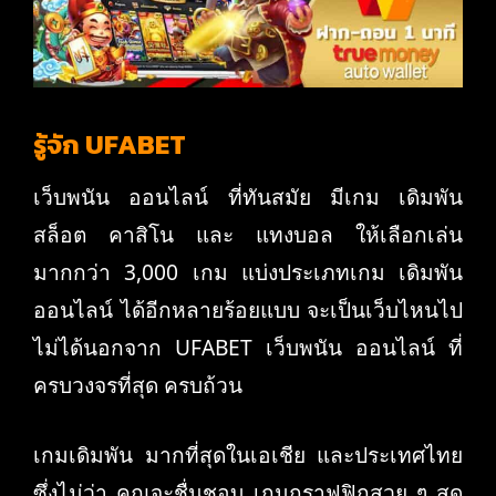
รู้จัก UFABET
เว็บพนัน ออนไลน์ ที่ทันสมัย มีเกม เดิมพัน
สล็อต คาสิโน และ แทงบอล ให้เลือกเล่น
มากกว่า 3,000 เกม แบ่งประเภทเกม เดิมพัน
ออนไลน์ ได้อีกหลายร้อยแบบ จะเป็นเว็บไหนไป
ไม่ได้นอกจาก UFABET เว็บพนัน ออนไลน์ ที่
ครบวงจรที่สุด ครบถ้วน
เกมเดิมพัน มากที่สุดในเอเชีย และประเทศไทย
ซึ่งไม่ว่า คุณจะชื่นชอบ เกมกราฟฟิกสวย ๆ สุด