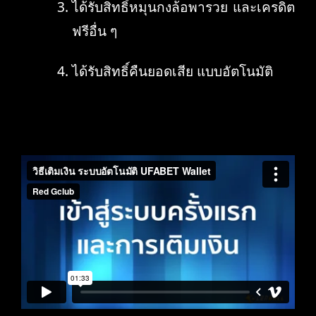
ได้รับสิทธิ์หมุนกงล้อพารวย และเครดิต
ฟรีอื่น ๆ
ได้รับสิทธิ์คืนยอดเสีย แบบอัตโนมัติ