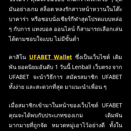
มันอย่างเกม สล็อต หลงรักสาวหน้าหวานในโต๊ะ
บาคาร่า หรือชอบนั่งเชียร์กีฬาสุดโปรดแบบหล่อ
ๆ กับการ แทงบอล ออนไลน์ ก็สามารถเลือกเล่น
ได้ตามชอบใจแบบ ไม่มีขั้นต่ำ
คาสิโน
UFABET Wallet
ซึ่งเป็นเว็บไซต์ เดิม
พัน ยอดนิยมอันดับ 1 วันนี้ Lenball เว็บตรง จาก
UFABET จะนำวิธีการ สมัครสมาชิก UFABET
ทั้งง่าย และสะดวกที่สุด มาแนะนำเพื่อน ๆ
เมื่อสมาชิกเข้ามาในหน้าของเว็บไซต์ UFABET
คุณจะได้พบกับประเภทของเกม เดิมพัน
มากมายที่ถูกจัด หมวดหมู่เอาไว้อย่างดี ทั้งใน