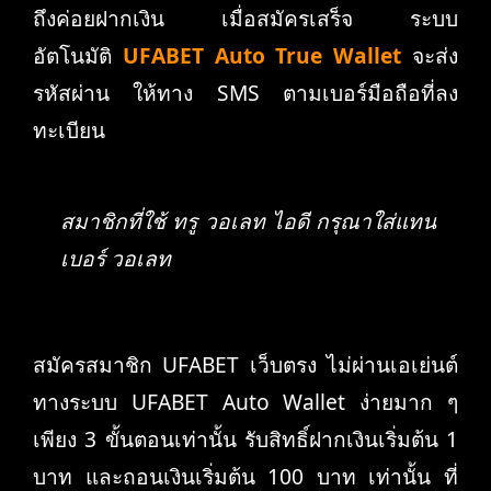
ถึงค่อยฝากเงิน เมื่อสมัครเสร็จ ระบบ
อัตโนมัติ
UFABET Auto True Wallet
จะส่ง
รหัสผ่าน ให้ทาง SMS ตามเบอร์มือถือที่ลง
ทะเบียน
สมาชิกที่ใช้ ทรู วอเลท ไอดี กรุณาใส่แทน
เบอร์ วอเลท
สมัครสมาชิก UFABET เว็บตรง ไม่ผ่านเอเย่นต์
ทางระบบ UFABET Auto Wallet ง่ายมาก ๆ
เพียง 3 ขั้นตอนเท่านั้น รับสิทธิ์ฝากเงินเริ่มต้น 1
บาท และถอนเงินเริ่มต้น 100 บาท เท่านั้น ที่