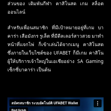
ส่วนของ เดิมพันกีฬา คาสิโนสด เกม สล็อต
ออนไลน์
สำหรับเพื่อนสมาชิก ที่มีเป้าหมายอยู่ที่เกม บา
คาร่า เสือมังกร รูเล็ต ที่มีดีลเลอร์สาวสวย มาทำ
หน้าที่แจกไพ่ ก็เข้าเล่นได้จากเมนู คาสิโนสด
ซึ่งภายในเว็บไซต์ของ UFABET ก็มีเกม คาสิโน
ผู้ให้บริการเจ้าใหญ่ในเอเชียอย่าง SA Gaming
เซ็กซี่บาคาร่า เป็นต้น