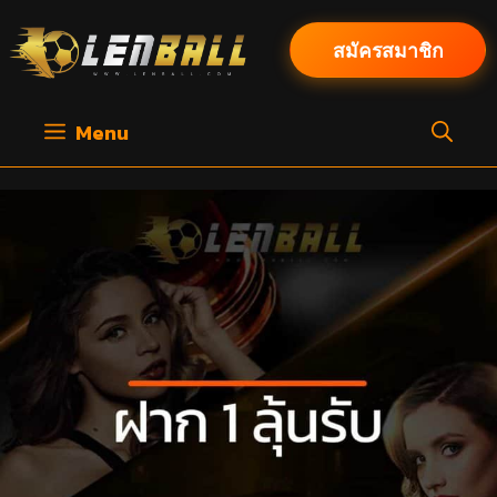
Skip
สมัครสมาชิก
to
content
Menu