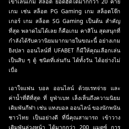
เข้าเล่นเกม สล็อต ยอดฮิตได้มากกว่า 20 ค่าย
เกม เช่น สล็อต PG Gaming เกม สล็อตโจ๊ก
เกอร์ เกม สล็อต SG Gaming เป็นต้น สำคัญ
ที่สุด พลาดไม่ได้เลย ก็คือเกม คาสิโน สุดสนุกที่
กำลังได้รับควานิยมมากมายในขณะนี้ อย่างเกม
ยิงปลา ออนไลน์ที่ UFABET ก็มีให้คุณเลือกเล่น
เป็นสิบ ๆ ตู้ ชนิดที่เล่นกัน ได้ทั้งวัน ได้อย่างไม่
เบื่อ
เอาใจแฟน บอล ออนไลน์ ด้วยเรทจ่าย และ
ค่าน้ำที่ดีที่สุด ที่ ยูฟ่าเบท เล็งเห็นถึงความนิยม
เดิมพันกีฬา เช่น แทงบอล ออนไลน์ ของนักพนัน
ชาวไทย เป็นอย่างดี ที่นี่คุณสามารถ เข้าวาง
เดิมพันล่วงหน้า ได้มากกว่า 200 แมตซ์ การ