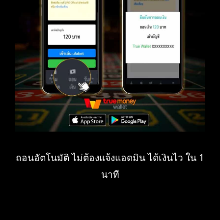
ถอนอัตโนมัติ ไม่ต้องแจ้งแอดมิน ได้เงินไว ใน 1
นาที