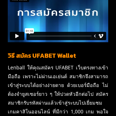
วิธี สมัคร UFABET Wallet
Lenball ให้คุณสมัคร UFABET เว็บตรงทางเข้า
มือถือ เพราะไม่ผ่านเอเย่นต์ สมาชิกจึงสามารถ
เข้าสู่ระบบได้อย่างง่ายดาย ด้วยเบอร์มือถือ ไม่
ต้องจำยูสเซอร์ยาว ๆ ให้ปวดหัวอีกต่อไป สมัคร
สมาชิกรับรหัสผ่านแล้วเข้าสู่ระบบไปเยี่ยมชม
เกมคาสิโนออนไลน์ ที่มีกว่า 1,000 เกม พอใจ